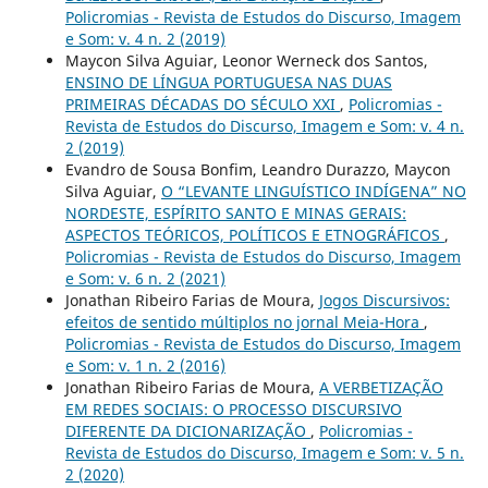
Policromias - Revista de Estudos do Discurso, Imagem
e Som: v. 4 n. 2 (2019)
Maycon Silva Aguiar, Leonor Werneck dos Santos,
ENSINO DE LÍNGUA PORTUGUESA NAS DUAS
PRIMEIRAS DÉCADAS DO SÉCULO XXI
,
Policromias -
Revista de Estudos do Discurso, Imagem e Som: v. 4 n.
2 (2019)
Evandro de Sousa Bonfim, Leandro Durazzo, Maycon
Silva Aguiar,
O “LEVANTE LINGUÍSTICO INDÍGENA” NO
NORDESTE, ESPÍRITO SANTO E MINAS GERAIS:
ASPECTOS TEÓRICOS, POLÍTICOS E ETNOGRÁFICOS
,
Policromias - Revista de Estudos do Discurso, Imagem
e Som: v. 6 n. 2 (2021)
Jonathan Ribeiro Farias de Moura,
Jogos Discursivos:
efeitos de sentido múltiplos no jornal Meia-Hora
,
Policromias - Revista de Estudos do Discurso, Imagem
e Som: v. 1 n. 2 (2016)
Jonathan Ribeiro Farias de Moura,
A VERBETIZAÇÃO
EM REDES SOCIAIS: O PROCESSO DISCURSIVO
DIFERENTE DA DICIONARIZAÇÃO
,
Policromias -
Revista de Estudos do Discurso, Imagem e Som: v. 5 n.
2 (2020)