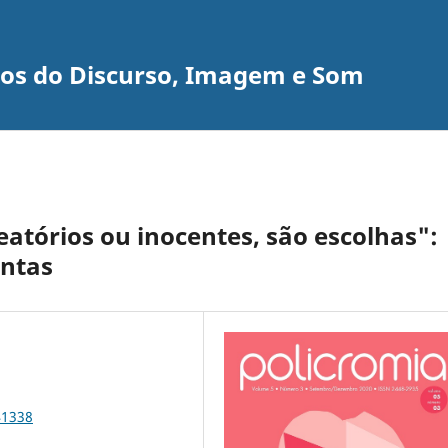
udos do Discurso, Imagem e Som
atórios ou inocentes, são escolhas":
antas
41338