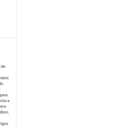
s de
a
meios
da
,
 para
rios e
utro
ditor,
tigos