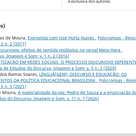
é exclusiva dos autores.
s)
rias de Moura,
Entrevista com José Horta Nunes
,
Policromias - Revis
2 n. 2 (2017)
iscursivos: efeitos de sentido múltiplos no jornal Meia-Hora
,
so, Imagem e Som: v. 1 n. 2 (2016)
ETIZAÇÃO EM REDES SOCIAIS: O PROCESSO DISCURSIVO DIFERENT
ta de Estudos do Discurso, Imagem e Som: v. 5 n. 2 (2020)
e dos Ramos Soares,
LÍNGUA(GEM), DISCURSO E EDUCAÇÃO: OS
NTOS DA POLÍTICA EDUCACIONAL BRASILEIRA
,
Policromias - Revi
6 n. 3 (2021)
de Moura,
A materialidade da voz: Pedro de Souza e a enunciação d
udos do Discurso, Imagem e Som: v. 11 n. 1 (2026)