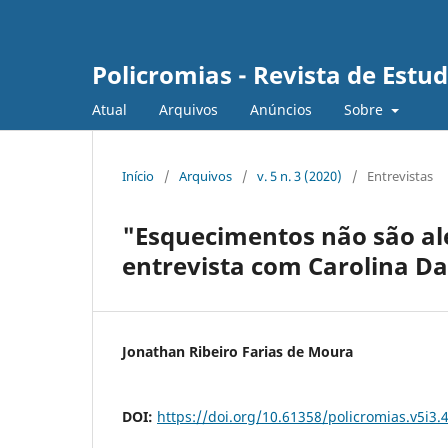
Policromias - Revista de Est
Atual
Arquivos
Anúncios
Sobre
Início
/
Arquivos
/
v. 5 n. 3 (2020)
/
Entrevistas
"Esquecimentos não são ale
entrevista com Carolina D
Jonathan Ribeiro Farias de Moura
DOI:
https://doi.org/10.61358/policromias.v5i3.