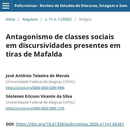
Policromias - Revista de Estudos do Discurso, Imagem e Som
Início
/
Arquivos
/
v. 11 n. 1 (2026)
/
Artigos
Antagonismo de classes sociais
em discursividades presentes em
tiras de Mafalda
José Antônio Teixeira de Morais
Universidade Federal de Alagoas (UFAL)
https://orcid.org/0000-0003-0299-9906
Sóstenes Ericson Vicente da Silva
Universidade Federal de Alagoas (UFAL)
https://orcid.org/0000-0003-0905-1376
DOI:
https://doi.org/10.61358/policromias.2026.v11n1.66361