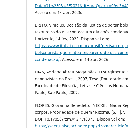
Data=31%2F03%2F2021&dtHoraQuarto=09%3A40
Acesso em: 14 abr. 2026.
BRITO, Vinícius. Decisão da Justiça de soltar bo
tesoureiro do PT acontece um dia após condenaçã
Horizonte, 14 fev. 2025. Disponível em:
https://www.itatiaia.com.br/brasil/decisao-da-ju
bolsonarista-que-matou-tesoureiro-do-pt-acont
condenacao/
. Acesso em: 14 abr. 2026.
DIAS, Adriana Abreu Magalhães. O surgimento 
neonazistas no Brasil. 2007. Tese (Doutorado em
Faculdade de Filosofia, Letras e Ciências Human
Paulo, São Paulo, 2007.
FLORES, Giovanna Benedetto; NECKEL, Nadia Rég
corpos. Propriedade de quem? Rizoma, [S. l.], v. 
DOI: 10.17058/rzm.v12i1.18375. Disponível em:
https://seer.unisc.br/index.php/rizoma/article/