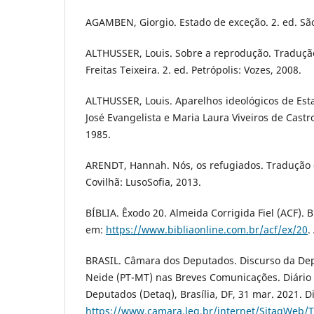
AGAMBEN, Giorgio. Estado de exceção. 2. ed. Sã
ALTHUSSER, Louis. Sobre a reprodução. Traduçã
Freitas Teixeira. 2. ed. Petrópolis: Vozes, 2008.
ALTHUSSER, Louis. Aparelhos ideológicos de Est
José Evangelista e Maria Laura Viveiros de Castro
1985.
ARENDT, Hannah. Nós, os refugiados. Tradução 
Covilhã: LusoSofia, 2013.
BÍBLIA. Êxodo 20. Almeida Corrigida Fiel (ACF). B
em:
https://www.bibliaonline.com.br/acf/ex/20
.
BRASIL. Câmara dos Deputados. Discurso da De
Neide (PT-MT) nas Breves Comunicações. Diário
Deputados (Detaq), Brasília, DF, 31 mar. 2021. D
https://www.camara.leg.br/internet/SitaqWeb/