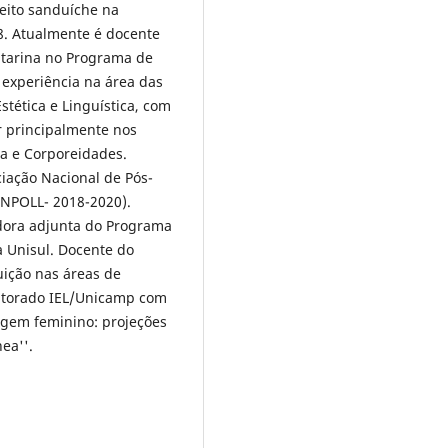
eito sanduíche na
8. Atualmente é docente
atarina no Programa de
experiência na área das
stética e Linguística, com
r principalmente nos
ra e Corporeidades.
iação Nacional de Pós-
ANPOLL- 2018-2020).
ora adjunta do Programa
 Unisul. Docente do
uição nas áreas de
outorado IEL/Unicamp com
agem feminino: projeções
ea''.