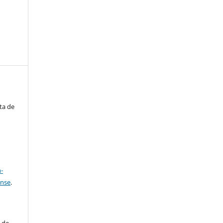
ta de
a
-
ense
.