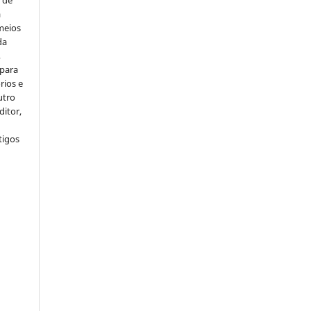
s de
a
meios
da
,
 para
rios e
utro
ditor,
tigos