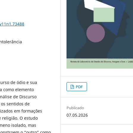
.v11n1.73488
ntolerância
curso de ódio e sua
PDF
ida como elemento
Análise de Discurso
o os sentidos de
Publicado
alizados em formações
07.05.2026
e religião. O estudo
ômeno isolado, mas
 constroem o “outro” como