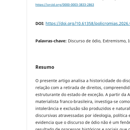
https://orcid.org/0000-0003-3833-2863
DOI:
https://doi.org/10.61358/policromias.2026
Palavras-chave:
Discurso de ódio, Extremismo, I
Resumo
O presente artigo analisa a historicidade do dis
relação com a retirada de direitos, compreend
estruturante do estado de exceção. A partir da 
materialista franco-brasileira, investiga-se com
intolerância e exclusão são produzidos e natur
discursivas atravessadas por ideologia, política 
evidencia que o discurso de ódio não é um fen
resultado de processos históricos e sociais que