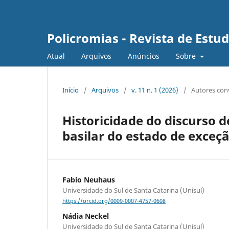
Policromias - Revista de Est
Atual
Arquivos
Anúncios
Sobre
Início
/
Arquivos
/
v. 11 n. 1 (2026)
/
Autores con
Historicidade do discurso d
basilar do estado de exceç
Fabio Neuhaus
Universidade do Sul de Santa Catarina (Unisul)
https://orcid.org/0009-0007-4757-0608
Nádia Neckel
Universidade do Sul de Santa Catarina (Unisul)