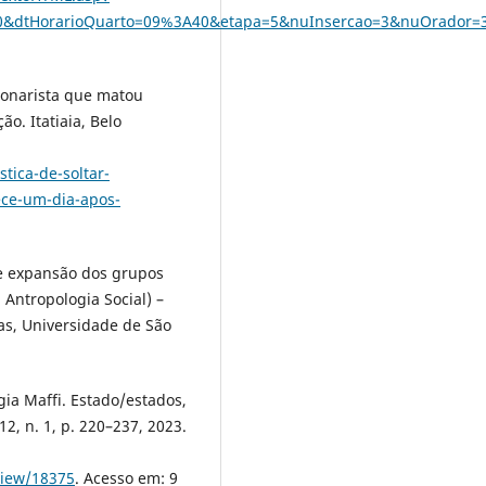
&dtHorarioQuarto=09%3A40&etapa=5&nuInsercao=3&nuOrador=3
lsonarista que matou
o. Itatiaia, Belo
stica-de-soltar-
ece-um-dia-apos-
e expansão dos grupos
 Antropologia Social) –
as, Universidade de São
ia Maffi. Estado/estados,
12, n. 1, p. 220–237, 2023.
view/18375
. Acesso em: 9