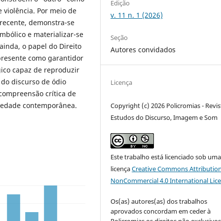
Edição
 violência. Por meio de
v. 11 n. 1 (2026)
o recente, demonstra-se
mbólico e materializar-se
Seção
 ainda, o papel do Direito
Autores convidados
presente como garantidor
ico capaz de reproduzir
do discurso de ódio
Licença
compreensão crítica de
ciedade contemporânea.
Copyright (c) 2026 Policromias - Revis
Estudos do Discurso, Imagem e Som
Este trabalho está licenciado sob um
licença
Creative Commons Attribution
NonCommercial 4.0 International Lic
Os(as) autores(as) dos trabalhos
aprovados concordam em ceder à