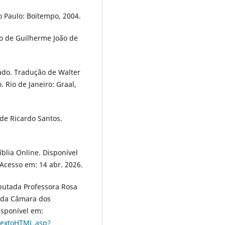
o Paulo: Boitempo, 2004.
o de Guilherme João de
ado. Tradução de Walter
. Rio de Janeiro: Graal,
de Ricardo Santos.
íblia Online. Disponível
 Acesso em: 14 abr. 2026.
putada Professora Rosa
 da Câmara dos
isponível em:
TextoHTML.asp?