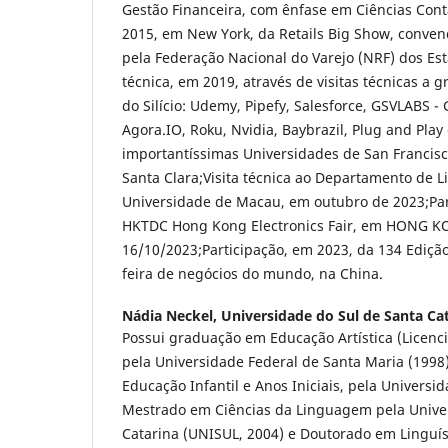
Gestão Financeira, com ênfase em Ciências Cont
2015, em New York, da Retails Big Show, conve
pela Federação Nacional do Varejo (NRF) dos Es
técnica, em 2019, através de visitas técnicas a
do Silício: Udemy, Pipefy, Salesforce, GSVLABS - G
Agora.IO, Roku, Nvidia, Baybrazil, Plug and Pla
importantíssimas Universidades de San Francisco
Santa Clara;Visita técnica ao Departamento de
Universidade de Macau, em outubro de 2023;Par
HKTDC Hong Kong Electronics Fair, em HONG KO
16/10/2023;Participação, em 2023, da 134 Edição
feira de negócios do mundo, na China.
Nádia Neckel,
Universidade do Sul de Santa Cat
Possui graduação em Educação Artística (Licenc
pela Universidade Federal de Santa Maria (1998
Educação Infantil e Anos Iniciais, pela Universi
Mestrado em Ciências da Linguagem pela Univer
Catarina (UNISUL, 2004) e Doutorado em Linguís