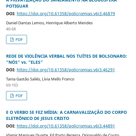
POTIGUAR
DOI:
https://doi.org/10.61358/policromias.v6i3.46879
Daniel Dantas Lemos, Henrique Alberto Mendes
40-68
PDF
REDE DE VIOLÊNCIA VERBAL NOS TUÍTES DE BOLSONARO:
“NÓS” vs. “ELES”
DOI:
https://doi.org/10.61358/policromias.v6i3.46291
Tania Gastão Saliés, Lívia Mello Franco
69-103
PDF
E O VERBO SE FEZ MÍDIA: A CARNAVALIZAÇÃO DO CORPO
ELETRÔNICO DE JESUS CRISTO
DOI:
https://doi.org/10.61358/policromias.v6i3.44891
Vlamir Marques Duarte, Ed Porto Bezerra, Oriosvaldo de Couto