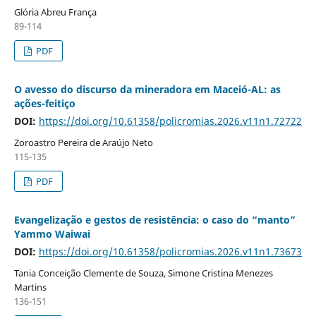
Glória Abreu França
89-114
PDF
O avesso do discurso da mineradora em Maceió-AL: as
ações-feitiço
DOI:
https://doi.org/10.61358/policromias.2026.v11n1.72722
Zoroastro Pereira de Araújo Neto
115-135
PDF
Evangelização e gestos de resistência: o caso do “manto”
Yammo Waiwai
DOI:
https://doi.org/10.61358/policromias.2026.v11n1.73673
Tania Conceição Clemente de Souza, Simone Cristina Menezes
Martins
136-151