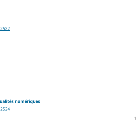
12522
xtualités numériques
12524