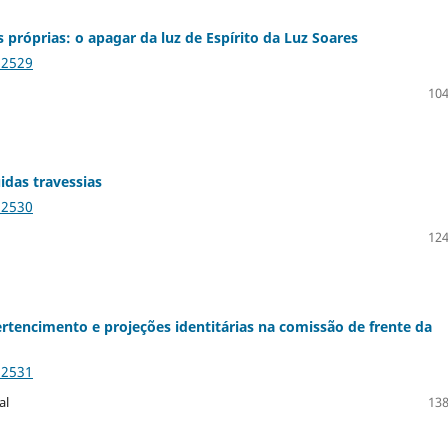
 próprias: o apagar da luz de Espírito da Luz Soares
12529
104
uidas travessias
12530
124
pertencimento e projeções identitárias na comissão de frente da
12531
al
138