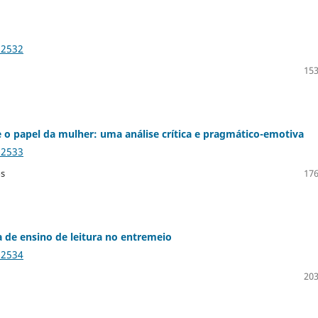
12532
153
 o papel da mulher: uma análise crítica e pragmático-emotiva
12533
os
176
a de ensino de leitura no entremeio
12534
203