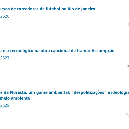
rsos de torcedores de futebol no Rio de Janeiro
12526
ico e o tecnológico na obra cancional de Itamar Assumpção
12527
s da Floresta: um game ambiental: "despolitizações" e ideologi
 meio ambiente
12528
75