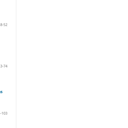
28-52
53-74
as
-103