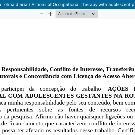
rotina diária / Actions of Occupational Therapy with adolescent p