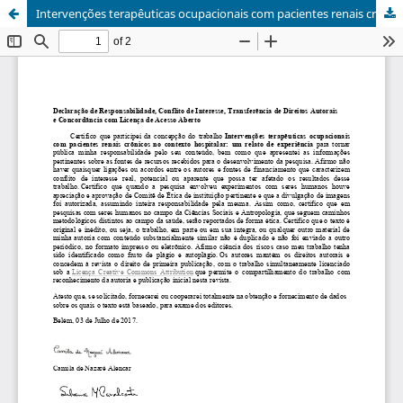
Intervenções terapêuticas ocupacionais com pacientes renais crônicos no contexto hospitalar: uma análise da prática/ Occupational therapeutic interventions with chronic renal patients in the hospital context: a practice analysis