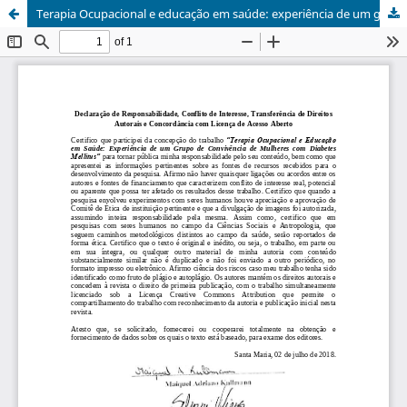
Terapia Ocupacional e educação em saúde: experiência de um grupo de convivência de mulheres com Diabetes Melliitus/Occupational Therapy and health education: experience of a group of social living in between women with diabetes mellitus