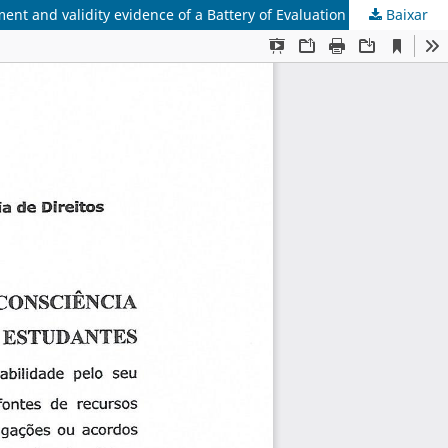
Baixar
Desenvolvimento e evidências de validade da Bateria de Autoconsciência Corporal e Saúde Ergonômica para Músicos/Development and validity evidence of a Battery of Evaluation of Body Self-awareness and Ergonomic Health in Musicians