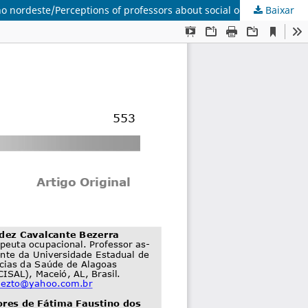
Baixar
Percepções de docentes sobre a terapia ocupacional social e a inserção desta área no currículo em uma universidade pública no nordeste/Perceptions of professors about social occupational therapy and the insertion of this area in the curriculum in a northeast public university