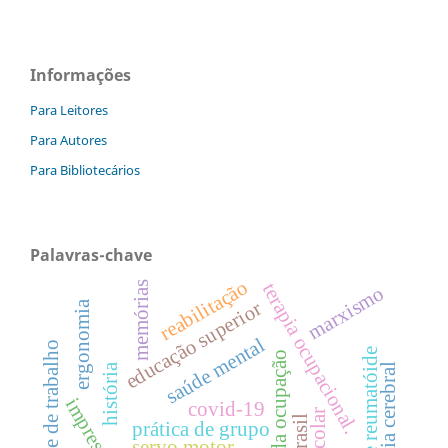
Informações
Para Leitores
Para Autores
Para Bibliotecários
Palavras-chave
reabilitação
terapia ocupacional.
memórias
marxismo
educação superior
ergonomia
saúde mental
ambiente de trabalho
artrite reumatóide
ciência da ocupação
história
paralisia cerebral
covid-19
brasil
prática de grupo
servo motor