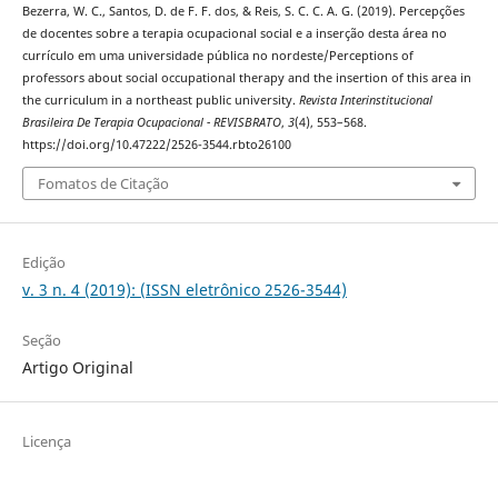
Bezerra, W. C., Santos, D. de F. F. dos, & Reis, S. C. C. A. G. (2019). Percepções
de docentes sobre a terapia ocupacional social e a inserção desta área no
currículo em uma universidade pública no nordeste/Perceptions of
professors about social occupational therapy and the insertion of this area in
the curriculum in a northeast public university.
Revista Interinstitucional
Brasileira De Terapia Ocupacional - REVISBRATO
,
3
(4), 553–568.
https://doi.org/10.47222/2526-3544.rbto26100
Fomatos de Citação
Edição
v. 3 n. 4 (2019): (ISSN eletrônico 2526-3544)
Seção
Artigo Original
Licença