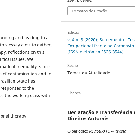
3544.rbto34402
Fomatos de Citação
Edição
anding and leading to a
v. 4 n. 3 (2020): Suplemento - Te
 this essay aims to gather,
Ocupacional frente ao Coronavír
(ISSN eletrônico 2526-3544)
py, reflections on this
itical issues. We
Seção
 mark of inequality, since
Temas da Atualidade
ks of contamination and to
Brazilian State has
 responses to the
Licença
s the working class with
Declaração e Transferência 
ional therapy.
Direitos Autorais
O periódico
REVISBRATO -- Revista