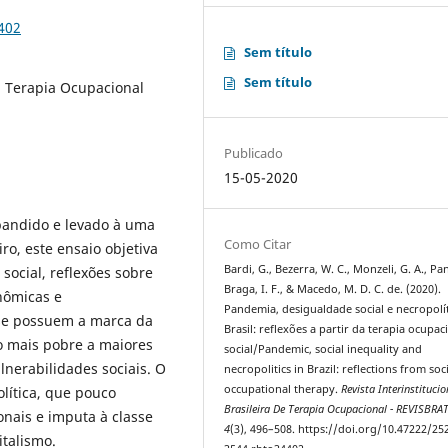
402
Sem título
Sem título
, Terapia Ocupacional
Publicado
15-05-2020
pandido e levado à uma
Como Citar
iro, este ensaio objetiva
Bardi, G., Bezerra, W. C., Monzeli, G. A., Pan,
social, reflexões sobre
Braga, I. F., & Macedo, M. D. C. de. (2020).
nômicas e
Pandemia, desigualdade social e necropolí
ise possuem a marca da
Brasil: reflexões a partir da terapia ocupac
 mais pobre a maiores
social/Pandemic, social inequality and
lnerabilidades sociais. O
necropolitics in Brazil: reflections from soc
occupational therapy.
Revista Interinstitucio
lítica, que pouco
Brasileira De Terapia Ocupacional - REVISBRA
nais e imputa à classe
4
(3), 496–508. https://doi.org/10.47222/25
italismo.