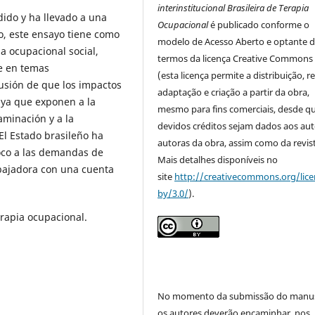
interinstitucional Brasileira de Terapia
ido y ha llevado a una
Ocupacional
é publicado conforme o
ño, este ensayo tiene como
modelo de Acesso Aberto e optante 
ia ocupacional social,
termos da licença Creative Commons
e en temas
(esta licença permite a distribuição, r
lusión de que los impactos
adaptação e criação a partir da obra,
, ya que exponen a la
mesmo para fins comerciais, desde q
minación y a la
devidos créditos sejam dados aos aut
 El Estado brasileño ha
autoras da obra, assim como da revist
oco a las demandas de
Mais detalhes disponíveis no
abajadora con una cuenta
site
http://creativecommons.org/lice
by/3.0/
).
erapia ocupacional.
No momento da submissão do manus
os autores deverão encaminhar, nos