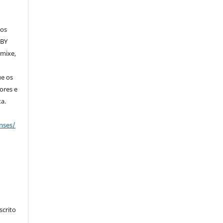
dos
 BY
emixe,
ue os
ores e
a.
nses/
crito