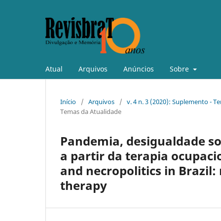
Atual
Arquivos
Anúncios
Sobre
Início
/
Arquivos
/
v. 4 n. 3 (2020): Suplemento - T
Temas da Atualidade
Pandemia, desigualdade soci
a partir da terapia ocupaci
and necropolitics in Brazil:
therapy