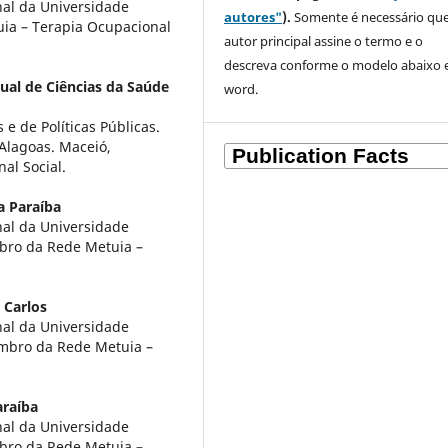
al da Universidade
autores"
).
Somente é necessário que
uia – Terapia Ocupacional
autor principal assine o termo e o
descreva
conforme o modelo abaixo
ual de Ciências da Saúde
word.
e de Políticas Públicas.
Alagoas. Maceió,
al Social.
a Paraíba
al da Universidade
mbro da Rede Metuia –
 Carlos
al da Universidade
Membro da Rede Metuia –
araíba
al da Universidade
mbro da Rede Metuia –