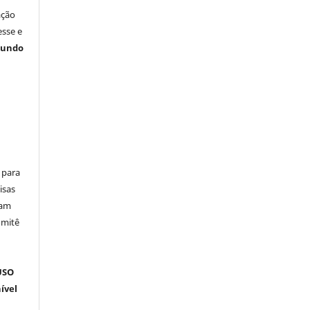
ação
esse e
gundo
 para
isas
ham
omitê
m
USO
ível