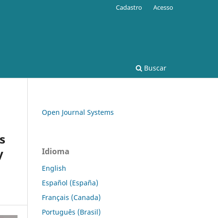
Cadastro
Acesso
Buscar
Open Journal Systems
s
y
Idioma
English
Español (España)
Français (Canada)
Português (Brasil)