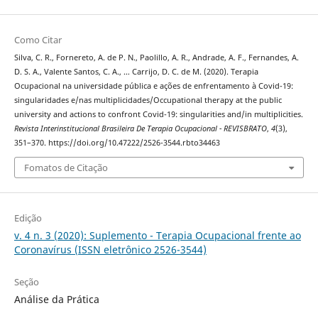
Como Citar
Silva, C. R., Fornereto, A. de P. N., Paolillo, A. R., Andrade, A. F., Fernandes, A.
D. S. A., Valente Santos, C. A., … Carrijo, D. C. de M. (2020). Terapia
Ocupacional na universidade pública e ações de enfrentamento à Covid-19:
singularidades e/nas multiplicidades/Occupational therapy at the public
university and actions to confront Covid-19: singularities and/in multiplicities.
Revista Interinstitucional Brasileira De Terapia Ocupacional - REVISBRATO
,
4
(3),
351–370. https://doi.org/10.47222/2526-3544.rbto34463
Fomatos de Citação
Edição
v. 4 n. 3 (2020): Suplemento - Terapia Ocupacional frente ao
Coronavírus (ISSN eletrônico 2526-3544)
Seção
Análise da Prática