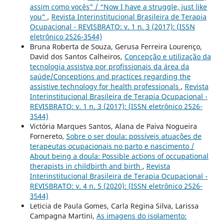
assim como vocês" / “Now I have a struggle, just like
you”
,
Revista Interinstitucional Brasileira de Terapia
Ocupacional - REVISBRATO: v. 1 n. 3 (2017): (ISSN
eletrônico 2526-3544)
Bruna Roberta de Souza, Gerusa Ferreira Lourenço,
David dos Santos Calheiros,
Concepção e utilização da
tecnologia assistva por profissionais da área da
saúde/Conceptions and practices regarding the
assistive technology for health professionals
,
Revista
Interinstitucional Brasileira de Terapia Ocupacional -
REVISBRATO: v. 1 n. 3 (2017): (ISSN eletrônico 2526-
3544)
Victória Marques Santos, Alana de Paiva Nogueira
Fornereto,
Sobre o ser doula: possíveis atuações de
terapeutas ocupacionais no parto e nascimento /
About being a doula: Possible actions of occupational
therapists in childbirth and birth
,
Revista
Interinstitucional Brasileira de Terapia Ocupacional -
REVISBRATO: v. 4 n. 5 (2020): (ISSN eletrônico 2526-
3544)
Leticia de Paula Gomes, Carla Regina Silva, Larissa
Campagna Martini,
As imagens do isolamento: