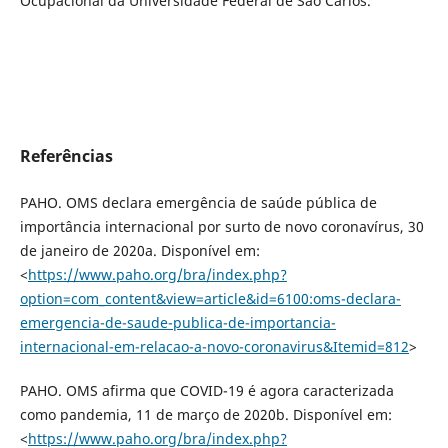
Ocupacional da Universidade Federal de São Carlos.
Referências
PAHO. OMS declara emergência de saúde pública de
importância internacional por surto de novo coronavírus, 30
de janeiro de 2020a. Disponível em:
<
https://www.paho.org/bra/index.php?
option=com_content&view=article&id=6100:oms-declara-
emergencia-de-saude-publica-de-importancia-
internacional-em-relacao-a-novo-coronavirus&Itemid=812
>
PAHO. OMS afirma que COVID-19 é agora caracterizada
como pandemia, 11 de março de 2020b. Disponível em:
<
https://www.paho.org/bra/index.php?