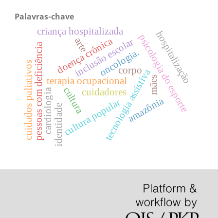
Palavras-chave
criança hospitalizada
hospitalização
psicologia do esporte
doença crônica
arte
inclusão escolar
pessoas com deficiência
oncologia.
cuidados paliativos
corpo
tecnologia assistiva
mães
terapia ocupacional
cultura
cuidadores
cardiologia
amazônia
cultura popular
identidade