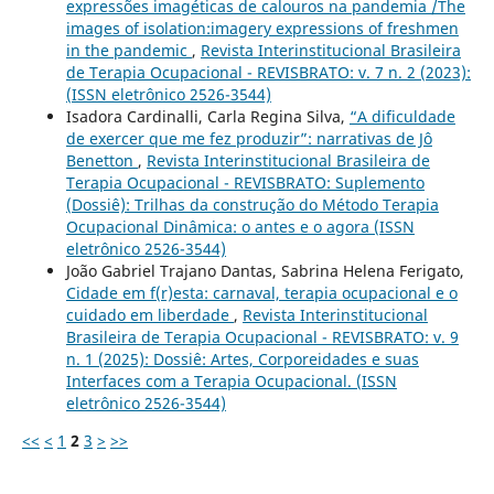
expressões imagéticas de calouros na pandemia /The
images of isolation:imagery expressions of freshmen
in the pandemic
,
Revista Interinstitucional Brasileira
de Terapia Ocupacional - REVISBRATO: v. 7 n. 2 (2023):
(ISSN eletrônico 2526-3544)
Isadora Cardinalli, Carla Regina Silva,
“A dificuldade
de exercer que me fez produzir”: narrativas de Jô
Benetton
,
Revista Interinstitucional Brasileira de
Terapia Ocupacional - REVISBRATO: Suplemento
(Dossiê): Trilhas da construção do Método Terapia
Ocupacional Dinâmica: o antes e o agora (ISSN
eletrônico 2526-3544)
João Gabriel Trajano Dantas, Sabrina Helena Ferigato,
Cidade em f(r)esta: carnaval, terapia ocupacional e o
cuidado em liberdade
,
Revista Interinstitucional
Brasileira de Terapia Ocupacional - REVISBRATO: v. 9
n. 1 (2025): Dossiê: Artes, Corporeidades e suas
Interfaces com a Terapia Ocupacional. (ISSN
eletrônico 2526-3544)
<<
<
1
2
3
>
>>