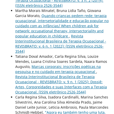
Terapia Ocupacional - REVISBRATO: v. 3 n. 2 (2019):
(ISSN eletrônico 2526-3544)
Martha Morais Minatel, Bruna Lidia Taño, Giovana
Garcia Morato,
Quando crianças pedem rede: terapia
ocupacional, intersetorialidade e educação popular no
cuidado com as infâncias/ When children ask for
network: occupational therapy, intersectoriality and
popular education in childcare
,
Revista
Interinstitucional Brasileira de Terapia Ocupacional -
REVISBRATO: v. 6 n. 1 (2022): (ISSN eletrônico 2526-
3544)
Tatiana Doval Amador, Carla Regina Silva, Louize
Mendes, Luana Cristina Soares Sardela, Naara Ramos
Augusto,
Marcas corporais: inscrições poéticas na
pesquisa e no cuidado em terapia ocupacional
,
Revista Interinstitucional Brasileira de Terapia
Ocupacional - REVISBRATO: v. 9 n. 1 (2025): Dossiê:
Artes, Corporeidades e suas Interfaces com a Terapia
Ocupacional. (ISSN eletrônico 2526-3544)
Carla Regina Silva, Isadora Cardinalli, Marina Sanches
Silvestrini, Ana Carolina Silva Almeida Prado, Jaime
Daniel Leite Junior, Leticia Ambrosio, Paula Marcondes
Schmidt-Hebbel,
"Agora eu também tenho uma luta,