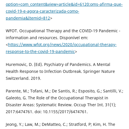
option=com_content&view=article&id=6120:oms-afirma-que-
covid-19-e-agora-caracterizada-como-
pandemia&Itemid=812
>
WFOT. Occupational Therapy and the COVID-19 Pandemic -
information and resources. Disponível em:
<
https://www.wfot.org/news/2020/occupational-therapy-
response-to-the-covid-19-pandemic
>
Huremovic, D. (Ed). Psychiatry of Pandemics. A Mental
Health Response to Infection Outbreak. Springer Nature
Switzerland. 2019.
Parente, M.; Tofani, M.; De Santis, R.; Esposito, G.; Santilli, V.;
Galeoto, G. The Role of the Occupational Therapist in
Disaster Areas: Systematic Review. Occup Ther Int. 31(1);
2017:6474761. doi: 10.1155/2017/6474761.
Jeong, Y.; Law, M.; DeMatteo, C.; Stratford, P; Kim, H. The