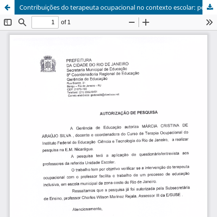
Contribuições do terapeuta ocupacional no contexto escolar: percepção de professores de uma escola regular no município do rio de janeiro/Contributions of occupational therapists in the school context: perception of teachers of a regular school in the municipality of Rio de Janeiro