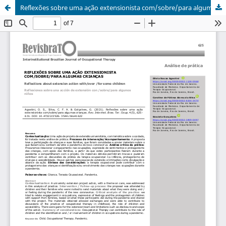
Reflexões sobre uma ação extensionista com/sobre/para algumas crianças/Reflections about extension action with/over /for some children