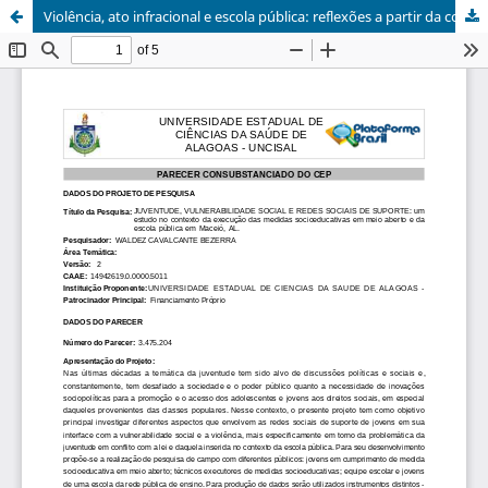
Violência, ato infracional e escola pública: reflexões a partir da compreensão de professores e gestores do ensino médio/ Violence, infractions and the public school: reflecting upon understanding teachers and high school management