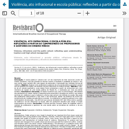
Violência, ato infracional e escola pública: reflexões a partir da compreensão de professores e gestores do ensino médio/ Violence, infractions and the public school: reflecting upon understanding teachers and high school management