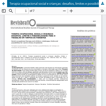
Terapia ocupacional social e crianças: desafios, limites e possibilidades para o trabalho em tempos de pandemia/Social occupational therapy and children: challenges, limits and possibilities for work in times of pandemic