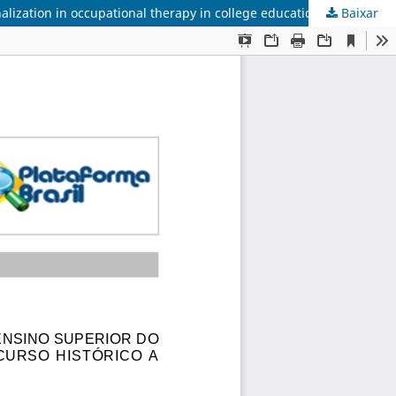
Baixar
A institucionalização acadêmica da terapia ocupacional no ensino superior de alagoas: percurso histórico/ Academic institutionalization in occupational therapy in college education in alagoas: historic path