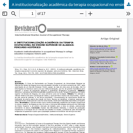
A institucionalização acadêmica da terapia ocupacional no ensino superior de alagoas: percurso histórico/ Academic institutionalization in occupational therapy in college education in alagoas: historic path