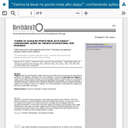
“Vamos te levar no ponto mais alto daqui”: conhecendo ações da terapia ocupacional com crianças/"We'll take you to the highest point here": knowing occupational therapy actions with children