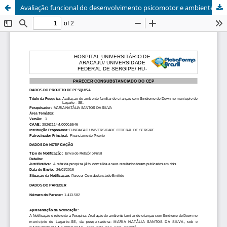
Avaliação funcional do desenvolvimento psicomotor e ambiente familiar de crianças com síndrome de down/ Functional assessment of psychomotor development and family environment of children with down syndrome