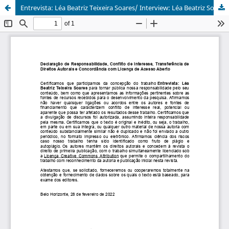
Entrevista: Léa Beatriz Teixeira Soares/ Interview: Léa Beatriz Soares