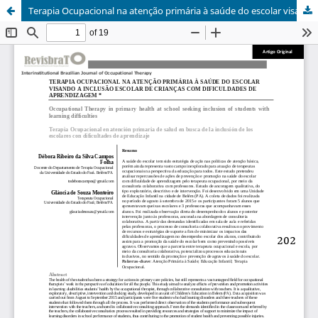
Terapia Ocupacional na atenção primária à saúde do escolar visando a inclusão escolar de crianças com dificuldades de aprendizagem/ Occupational Therapy in primary health at school seeking inclusion of students with learning difficulties