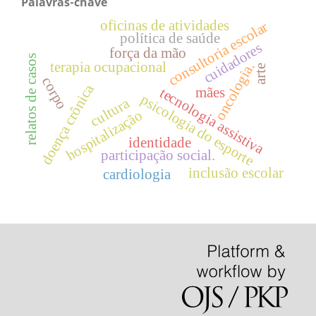
Palavras-chave
oficinas de atividades
consultoria escolar
política de saúde
cuidadores
força da mão
relatos de casos
terapia ocupacional
oncologia.
arte
corpo
doença crônica
mães
tecnologia assistiva
psicologia do esporte
cultura
hospitalização
identidade
participação social.
inclusão escolar
cardiologia