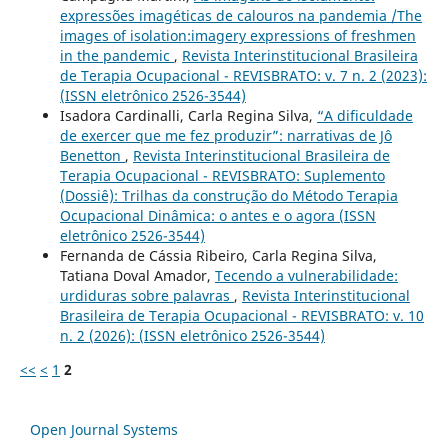
expressões imagéticas de calouros na pandemia /The
images of isolation:imagery expressions of freshmen
in the pandemic
,
Revista Interinstitucional Brasileira
de Terapia Ocupacional - REVISBRATO: v. 7 n. 2 (2023):
(ISSN eletrônico 2526-3544)
Isadora Cardinalli, Carla Regina Silva,
“A dificuldade
de exercer que me fez produzir”: narrativas de Jô
Benetton
,
Revista Interinstitucional Brasileira de
Terapia Ocupacional - REVISBRATO: Suplemento
(Dossiê): Trilhas da construção do Método Terapia
Ocupacional Dinâmica: o antes e o agora (ISSN
eletrônico 2526-3544)
Fernanda de Cássia Ribeiro, Carla Regina Silva,
Tatiana Doval Amador,
Tecendo a vulnerabilidade:
urdiduras sobre palavras
,
Revista Interinstitucional
Brasileira de Terapia Ocupacional - REVISBRATO: v. 10
n. 2 (2026): (ISSN eletrônico 2526-3544)
<<
<
1
2
Open Journal Systems