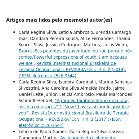
Artigos mais lidos pelo mesmo(s) autor(es)
Carla Regina Silva, Leticia Ambrosio, Brenda Camargo
Dias, Dandara Pereira Sousa, Alice Fernandes, Thainá
Soares Silva, Jessica Rodrigues Martins, Lucas Vieira,
Expressões potentes da juventude: eu sou porque nós
somos/Powerful expressions of youth: I am because
we are
,
Revista Interinstitucional Brasileira de
Terapia Ocupacional - REVISBRATO: v. 3 n. 2 (2019):
(ISSN eletrônico 2526-3544)
Carla Regina Silva, Isadora Cardinalli, Marina Sanches
Silvestrini, Ana Carolina Silva Almeida Prado, Jaime
Daniel Leite Junior, Leticia Ambrosio, Paula Marcondes
Schmidt-Hebbel,
"Agora eu também tenho uma luta,
assim como vocês" / “Now I have a struggle, just like
you”
,
Revista Interinstitucional Brasileira de Terapia
Ocupacional - REVISBRATO: v. 1 n. 3 (2017): (ISSN
eletrônico 2526-3544)
Leticia de Paula Gomes, Carla Regina Silva, Larissa
Campagna Martini,
As imagens do isolamento: