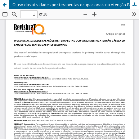
O uso das atividades por terapeutas ocupacionais na Atenção Básica em Saúde: pelas lentes das profissionais