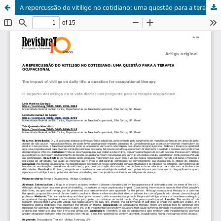
A repercussão do vitiligo no cotidiano: uma questão para a terapia ocupacional