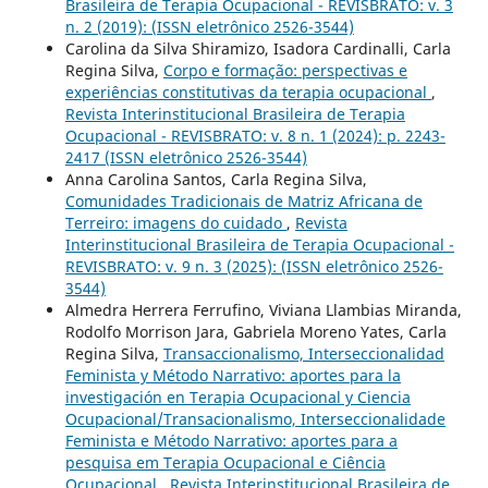
Brasileira de Terapia Ocupacional - REVISBRATO: v. 3
n. 2 (2019): (ISSN eletrônico 2526-3544)
Carolina da Silva Shiramizo, Isadora Cardinalli, Carla
Regina Silva,
Corpo e formação: perspectivas e
experiências constitutivas da terapia ocupacional
,
Revista Interinstitucional Brasileira de Terapia
Ocupacional - REVISBRATO: v. 8 n. 1 (2024): p. 2243-
2417 (ISSN eletrônico 2526-3544)
Anna Carolina Santos, Carla Regina Silva,
Comunidades Tradicionais de Matriz Africana de
Terreiro: imagens do cuidado
,
Revista
Interinstitucional Brasileira de Terapia Ocupacional -
REVISBRATO: v. 9 n. 3 (2025): (ISSN eletrônico 2526-
3544)
Almedra Herrera Ferrufino, Viviana Llambias Miranda,
Rodolfo Morrison Jara, Gabriela Moreno Yates, Carla
Regina Silva,
Transaccionalismo, Interseccionalidad
Feminista y Método Narrativo: aportes para la
investigación en Terapia Ocupacional y Ciencia
Ocupacional/Transacionalismo, Interseccionalidade
Feminista e Método Narrativo: aportes para a
pesquisa em Terapia Ocupacional e Ciência
Ocupacional
,
Revista Interinstitucional Brasileira de