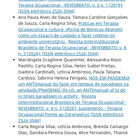
Terapia Ocupacional - REVISBRATO: v. 3 n. 1 (2019):
(ISSN eletrônico 2526-3544)
Ana Paula Alves de Souza, Tamara Caroline Gonçalves
de Souza, Carla Regina Silva,
Práticas em Terapia
Ocupacional e cultura: oficina de Bonecas Abayomi
como um espaço de cuidado e fazer coletivo no
ambiente universitário
,
Revista Interinstitucional
Brasileira de Terapia Ocupacional - REVISBRATO: v. 8
n. 3 (2024): (ISSN eletrônico 2526-3544)
Mariângela Scaglione Quarentei, Alessandra Rossi
Paolillo, Carla Regina Silva, Helen Isabel Freitas,
Isadora Cardinalli, Leticia Ambrosio, Paula Tatiana
Cardoso, Sabrina Helena Ferigato,
NÓS-EM-PANDEMIA
um ANTImanual do fazer em tempos de paradoxos na
atividade/PNADEMIC-IN-US: an ANTImanual of to do
in times paradoxes in activity
,
Revista
Interinstitucional Brasileira de Terapia Ocupacional -
REVISBRATO: v. 4 n. 3 (2020): Suplemento - Terapia
Ocupacional frente ao Coronavírus (ISSN eletrônico
2526-3544)
Carla Regina Silva, Leticia Ambrosio, Brenda Camargo
Dias, Dandara Pereira Sousa, Alice Fernandes, Thainá