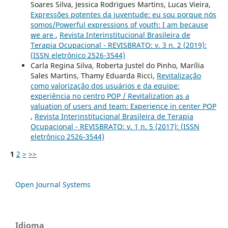
Soares Silva, Jessica Rodrigues Martins, Lucas Vieira,
Expressões potentes da juventude: eu sou porque nós
somos/Powerful expressions of youth: I am because
we are
,
Revista Interinstitucional Brasileira de
Terapia Ocupacional - REVISBRATO: v. 3 n. 2 (2019):
(ISSN eletrônico 2526-3544)
Carla Regina Silva, Roberta Justel do Pinho, Marília
Sales Martins, Thamy Eduarda Ricci,
Revitalização
como valorização dos usuários e da equipe:
experiência no centro POP / Revitalization as a
valuation of users and team: Experience in center POP
,
Revista Interinstitucional Brasileira de Terapia
Ocupacional - REVISBRATO: v. 1 n. 5 (2017): (ISSN
eletrônico 2526-3544)
1
2
>
>>
Open Journal Systems
Idioma