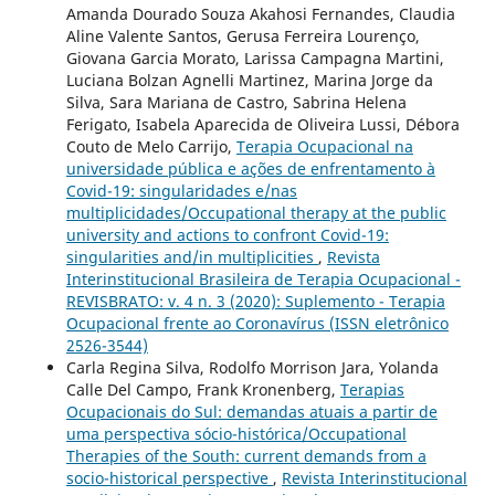
Amanda Dourado Souza Akahosi Fernandes, Claudia
Aline Valente Santos, Gerusa Ferreira Lourenço,
Giovana Garcia Morato, Larissa Campagna Martini,
Luciana Bolzan Agnelli Martinez, Marina Jorge da
Silva, Sara Mariana de Castro, Sabrina Helena
Ferigato, Isabela Aparecida de Oliveira Lussi, Débora
Couto de Melo Carrijo,
Terapia Ocupacional na
universidade pública e ações de enfrentamento à
Covid-19: singularidades e/nas
multiplicidades/Occupational therapy at the public
university and actions to confront Covid-19:
singularities and/in multiplicities
,
Revista
Interinstitucional Brasileira de Terapia Ocupacional -
REVISBRATO: v. 4 n. 3 (2020): Suplemento - Terapia
Ocupacional frente ao Coronavírus (ISSN eletrônico
2526-3544)
Carla Regina Silva, Rodolfo Morrison Jara, Yolanda
Calle Del Campo, Frank Kronenberg,
Terapias
Ocupacionais do Sul: demandas atuais a partir de
uma perspectiva sócio-histórica/Occupational
Therapies of the South: current demands from a
socio-historical perspective
,
Revista Interinstitucional