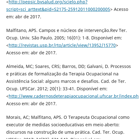
<
http://pepsic.bvsalud.org/scielo.php?
script=sci_arttext&pid=S2175-25912011000200005
> Acesso
em: abr de 2017.
Malfitano, APS. Campos e núcleos de intervenção.Rev Ter.
Ocup. Univ. São Paulo. 2005; 16(01): 1-8. Disponível em:
<
http://revistas.usp.br/rto/article/view/13952/15770
>
Acesso em: abr de 2017.
Almeida, MC; Soares, CRS; Barros, DD; Galvani, D. Processos
e práticas de formalização da Terapia Ocupacional na
Assistência Social: alguns marcos e desafios. Cad. de Ter.
Ocup. UFSCar. 2012; 20(1): 33-41. Disponível em:
<
http://www.cadernosdeterapiaocupacional.ufscar.br/index.ph
Acesso em: abr de 2017.
Morais, AC; Malfitano, APS. O Terapeuta Ocupacional como
executor de medidas socioeducativas em meio aberto:
discursos na construção de uma prática. Cad. Ter. Ocup.