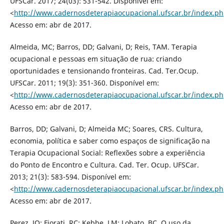
UFSCar. 2017; 24(03): 531-542. Disponível em:
<
http://www.cadernosdeterapiaocupacional.ufscar.br/index.ph
Acesso em: abr de 2017.
Almeida, MC; Barros, DD; Galvani, D; Reis, TAM. Terapia
ocupacional e pessoas em situação de rua: criando
oportunidades e tensionando fronteiras. Cad. Ter.Ocup.
UFSCar. 2011; 19(3): 351-360. Disponível em:
<
http://www.cadernosdeterapiaocupacional.ufscar.br/index.ph
Acesso em: abr de 2017.
Barros, DD; Galvani, D; Almeida MC; Soares, CRS. Cultura,
economia, política e saber como espaços de significação na
Terapia Ocupacional Social: Reflexões sobre a experiência
do Ponto de Encontro e Cultura. Cad. Ter. Ocup. UFSCar.
2013; 21(3): 583-594. Disponível em:
<
http://www.cadernosdeterapiaocupacional.ufscar.br/index.ph
Acesso em: abr de 2017.
Perez, JO; Fiorati, RC; Kebbe, LM; Lobato, BC. O uso da