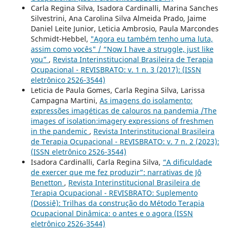
Carla Regina Silva, Isadora Cardinalli, Marina Sanches
Silvestrini, Ana Carolina Silva Almeida Prado, Jaime
Daniel Leite Junior, Leticia Ambrosio, Paula Marcondes
Schmidt-Hebbel,
"Agora eu também tenho uma luta,
assim como vocês" / “Now I have a struggle, just like
you”
,
Revista Interinstitucional Brasileira de Terapia
Ocupacional - REVISBRATO: v. 1 n. 3 (2017): (ISSN
eletrônico 2526-3544)
Leticia de Paula Gomes, Carla Regina Silva, Larissa
Campagna Martini,
As imagens do isolamento:
expressões imagéticas de calouros na pandemia /The
images of isolation:imagery expressions of freshmen
in the pandemic
,
Revista Interinstitucional Brasileira
de Terapia Ocupacional - REVISBRATO: v. 7 n. 2 (2023):
(ISSN eletrônico 2526-3544)
Isadora Cardinalli, Carla Regina Silva,
“A dificuldade
de exercer que me fez produzir”: narrativas de Jô
Benetton
,
Revista Interinstitucional Brasileira de
Terapia Ocupacional - REVISBRATO: Suplemento
(Dossiê): Trilhas da construção do Método Terapia
Ocupacional Dinâmica: o antes e o agora (ISSN
eletrônico 2526-3544)