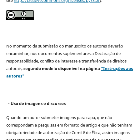
site
http://creativecommons.org/licenses/by/3.0/
).
No momento da submissão do manuscrito os autores deverão
encaminhar, nos documentos suplementares a Declaração de
responsabilidade, conflito de interesse e transferência de direitos
autorais,
segundo modelo
disponivel na página
"Instruções aos
autores"
- Uso de imagens e discursos
Quando um autor submeter imagens para capa, que não
correspondam a pesquisas em formato de artigo e que não tenham
obrigatoriedade de autorização de Comitê de Ética, assim imagens
presentes em outras seções, deverá ser anexado o
TERMO DE