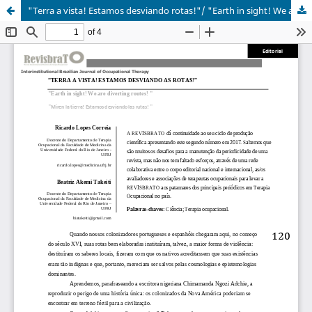
"Terra a vista! Estamos desviando rotas!"/ "Earth in sight! We are diverting routes! "