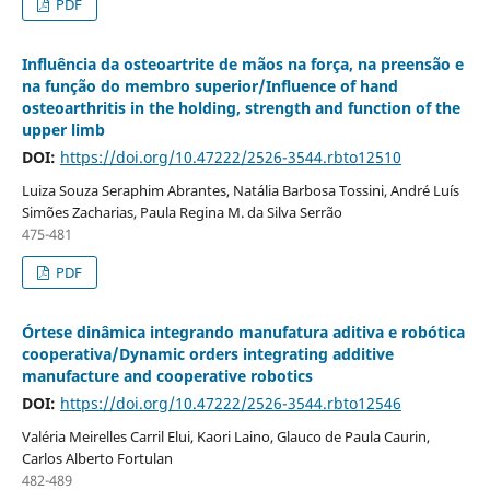
PDF
Influência da osteoartrite de mãos na força, na preensão e
na função do membro superior/Influence of hand
osteoarthritis in the holding, strength and function of the
upper limb
DOI:
https://doi.org/10.47222/2526-3544.rbto12510
Luiza Souza Seraphim Abrantes, Natália Barbosa Tossini, André Luís
Simões Zacharias, Paula Regina M. da Silva Serrão
475-481
PDF
Órtese dinâmica integrando manufatura aditiva e robótica
cooperativa/Dynamic orders integrating additive
manufacture and cooperative robotics
DOI:
https://doi.org/10.47222/2526-3544.rbto12546
Valéria Meirelles Carril Elui, Kaori Laino, Glauco de Paula Caurin,
Carlos Alberto Fortulan
482-489