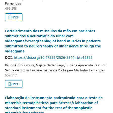
Fernandes
499-508
PDF
Fortalecimento dos músculos da mão em pacientes
submetidos a neurorrafia do ulnar com
videogame/Strengthening of hand muscles in patients
submitted to neurorrhaphy of ulnar nerve through the
videogame
DOI:
https://doi.org/10.47222/2526-3544.rbto12569
Bruno Goto Kimura, Najara Nader Zago, Luciane Aparecida Pascucci
Sande de Souza, Luciane Fernanda Rodrigues Martinho Fernandes
509-517
PDF
Elaboração de instrumento padronizado para o teste de
materiais termoplásticos para órteses/Elaboration of
standard instrument for the test of thermoplastic
materials for orthoses