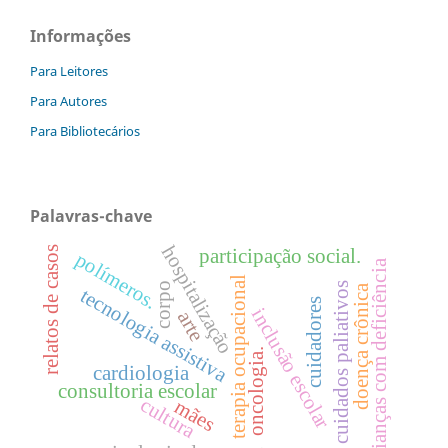
Informações
Para Leitores
Para Autores
Para Bibliotecários
Palavras-chave
hospitalização
relatos de casos
participação social.
polímeros.
crianças com deficiência
terapia ocupacional
cuidados paliativos
corpo
doença crônica
tecnologia assistiva
cuidadores
inclusão escolar
arte
oncologia.
cardiologia
consultoria escolar
cultura
mães