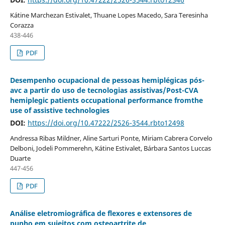
Kátine Marchezan Estivalet, Thuane Lopes Macedo, Sara Teresinha
Corazza
438-446
PDF
Desempenho ocupacional de pessoas hemiplégicas pós-
avc a partir do uso de tecnologias assistivas/Post-CVA
hemiplegic patients occupational performance fromthe
use of assistive technologies
DOI:
https://doi.org/10.47222/2526-3544.rbto12498
Andressa Ribas Mildner, Aline Sarturi Ponte, Miriam Cabrera Corvelo
Delboni, Jodeli Pommerehn, Kátine Estivalet, Bárbara Santos Luccas
Duarte
447-456
PDF
Análise eletromiográfica de flexores e extensores de
punho em sujeitos com osteoartrite de