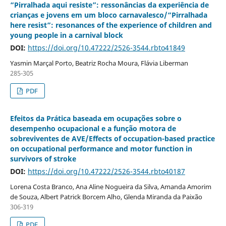
“Pirralhada aqui resiste”: ressonâncias da experiência de
crianças e jovens em um bloco carnavalesco/“Pirralhada
here resist”: resonances of the experience of children and
young people in a carnival block
DOI:
https://doi.org/10.47222/2526-3544.rbto41849
Yasmin Marçal Porto, Beatriz Rocha Moura, Flávia Liberman
285-305
PDF
Efeitos da Prática baseada em ocupações sobre o
desempenho ocupacional e a função motora de
sobreviventes de AVE/Effects of occupation-based practice
on occupational performance and motor function in
survivors of stroke
DOI:
https://doi.org/10.47222/2526-3544.rbto40187
Lorena Costa Branco, Ana Aline Nogueira da Silva, Amanda Amorim
de Souza, Albert Patrick Borcem Alho, Glenda Miranda da Paixão
306-319
PDF