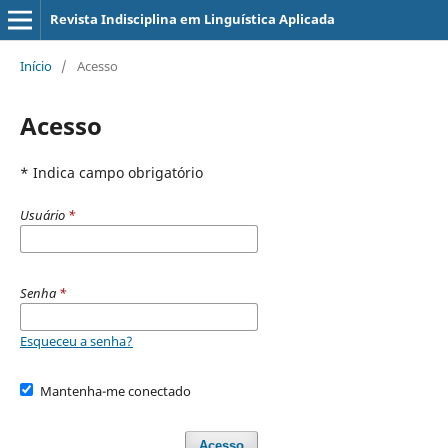
Revista Indisciplina em Linguística Aplicada
Início
/
Acesso
Acesso
* Indica campo obrigatório
Usuário
*
Senha
*
Esqueceu a senha?
Mantenha-me conectado
Acesso