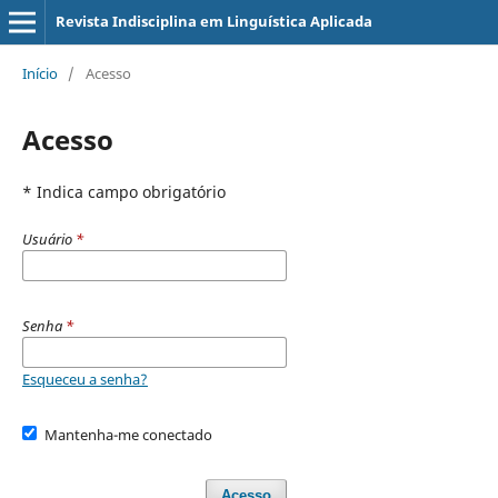
Revista Indisciplina em Linguística Aplicada
Início
/
Acesso
Acesso
* Indica campo obrigatório
Usuário
*
Senha
*
Esqueceu a senha?
Mantenha-me conectado
Acesso