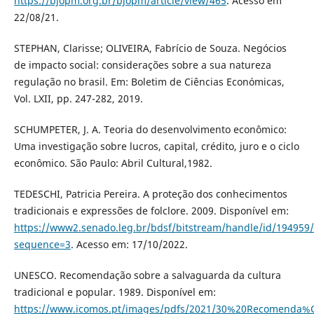
https://bjopm.org.br/bjopm/article/view/465
. Acesso em
22/08/21.
STEPHAN, Clarisse; OLIVEIRA, Fabrício de Souza. Negócios
de impacto social: considerações sobre a sua natureza
regulação no brasil. Em: Boletim de Ciências Económicas,
Vol. LXII, pp. 247-282, 2019.
SCHUMPETER, J. A. Teoria do desenvolvimento econômico:
Uma investigação sobre lucros, capital, crédito, juro e o ciclo
econômico. São Paulo: Abril Cultural,1982.
TEDESCHI, Patricia Pereira. A proteção dos conhecimentos
tradicionais e expressões de folclore. 2009. Disponível em:
https://www2.senado.leg.br/bdsf/bitstream/handle/id/194959
sequence=3
. Acesso em: 17/10/2022.
UNESCO. Recomendação sobre a salvaguarda da cultura
tradicional e popular. 1989. Disponível em:
https://www.icomos.pt/images/pdfs/2021/30%20Recomenda