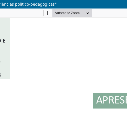
iências político-pedagógicas"