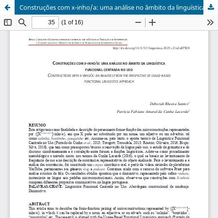
Construções com x-inho/a: uma análise no âmbito da linguística funcional centrada no uso