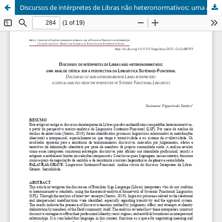
Discursos de intérpretes de Libras não heteronormativos: uma análise crítica sob a perspectiva da Linguística Sistêmico-Funcional