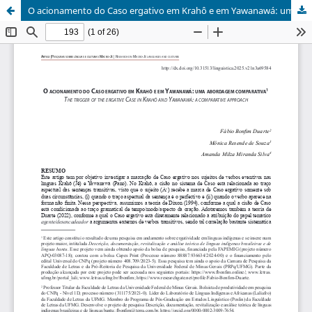
O acionamento do Caso ergativo em Krahô e em Yawanawá: uma abordagem comparativa