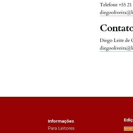
Telefone
+55 21
diegooliveira@le
Contato
Diego Leite de O
diegooliveira@le
Ediç
Informações
Para Leitores