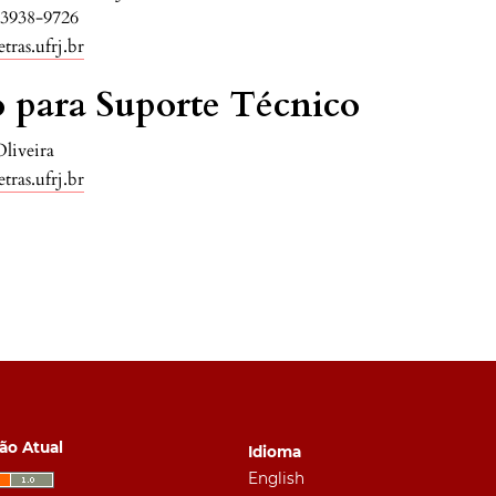
 3938-9726
tras.ufrj.br
 para Suporte Técnico
liveira
tras.ufrj.br
ão Atual
Idioma
English