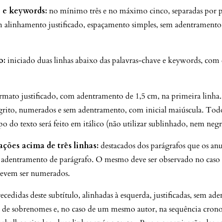
 e keywords:
no mínimo três e no máximo cinco, separadas por p
m alinhamento justificado, espaçamento simples, sem adentramento
o:
iniciado duas linhas abaixo das palavras-chave e keywords, com
mato justificado, com adentramento de 1,5 cm, na primeira linha. 
grito, numerados e sem adentramento, com inicial maiúscula. Tod
po do texto será feito em itálico (não utilizar sublinhado, nem negr
ações acima de três linhas:
destacados dos parágrafos que os an
dentramento de parágrafo. O mesmo deve ser observado no caso 
devem ser numerados.
ecedidas deste subtítulo, alinhadas à esquerda, justificadas, sem a
a de sobrenomes e, no caso de um mesmo autor, na sequência crono