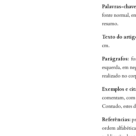
Palavras-chave
fonte normal, e
resumo.
Texto do artig
cm.
Parágrafos:
for
esquerda, em ne
realizado no cor
Exemplos e cit
comentam, com a
Contudo, estes 
Referências:
pr
ordem alfabétic