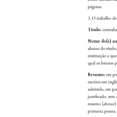
páginas.
3. O trabalho de
Título:
centrali
Nome do(s) aut
abaixo do título
instituição a qu
qual os leitores
Resumo:
em po
escritos em ingl
subtítulo, em p
justificado, se
resumo (
abstract
)
primeira pessoa.