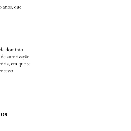
o anos, que
s de domínio
 de autorização
tória, em que se
rocesso
 os