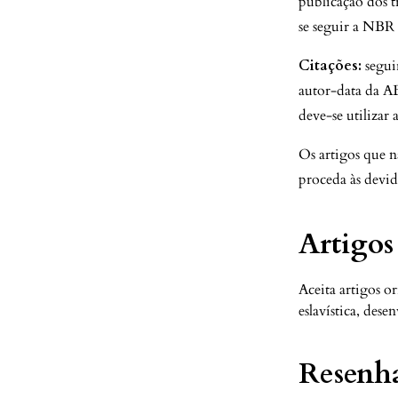
publicação dos t
se seguir a NBR
Citações:
segui
autor-data da A
deve-se utilizar
Os artigos que n
proceda às devida
Artigos
Aceita artigos o
eslavística, dese
Resenh