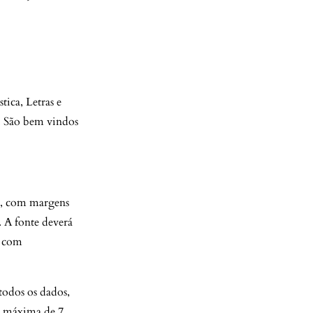
tica, Letras e
a. São bem vindos
), com margens
. A fonte deverá
, com
todos os dados,
ão máxima de 7