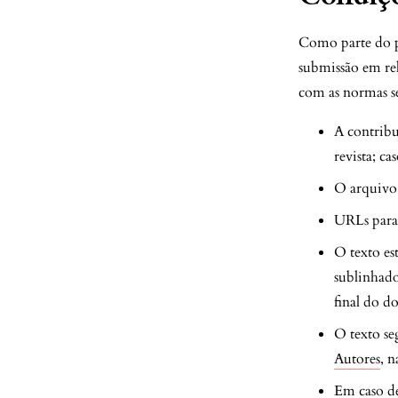
Como parte do pr
submissão em rel
com as normas se
A contribu
revista; c
O arquivo
URLs para 
O texto es
sublinhado
final do d
O texto se
Autores
, n
Em caso de