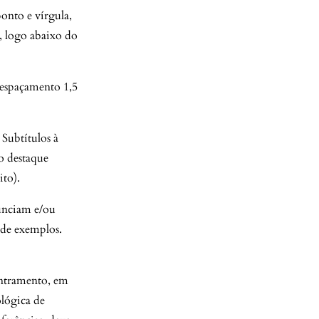
onto e vírgula,
, logo abaixo do
 espaçamento 1,5
Subtítulos à
o destaque
ito).
unciam e/ou
de exemplos.
dentramento, em
lógica de