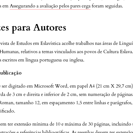
is em
Assegurando a avaliação pelos pares cega
foram seguidas.
zes para Autores
ta de Estudos em Eslavística acolhe trabalhos nas áreas de Linguís
 Humanas, relativos a temas vinculados aos povos de Cultura Eslav
as escritos em língua portuguesa ou inglesa.
ublicação
e ser digitado em Microsoft Word, em papel A4 (21 cm X 29,7 cm
rda de 3 cm e direita e inferior de 2 cm, sem numeração de páginas
oman, tamanho 12, em espaçamento 1,5 entre linhas e parágrafos
ificado.
vem ter extensão mínima de 10 e máxima de 30 páginas, incluindo 
ustrações e referências bibliográficas. As resenhas devem ter extens