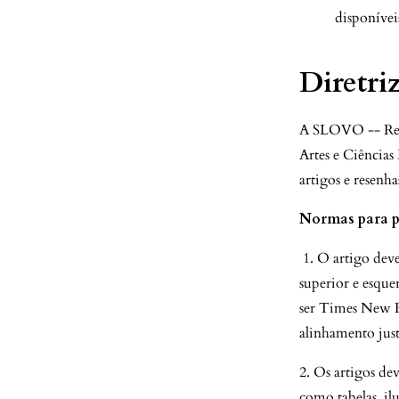
disponíve
Diretri
A SLOVO -- Revis
Artes e Ciências
artigos e resenh
Normas para p
1. O artigo dev
superior e esque
ser Times New R
alinhamento just
2. Os artigos de
como tabelas, il