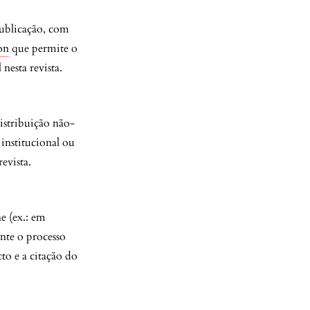
publicação, com
on
que permite o
nesta revista.
istribuição não-
 institucional ou
evista.
ne (ex.: em
ante o processo
to e a citação do