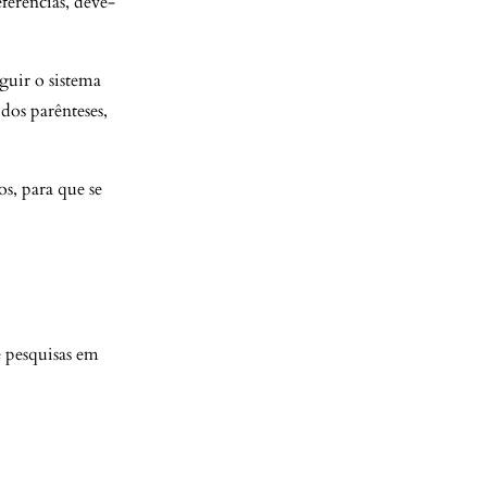
eferências, deve-
guir o sistema
os parênteses,
s, para que se
e pesquisas em