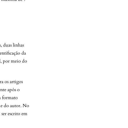
, duas linhas
entificação da
l, por meio do
ra os artigos
ente após o
m formato
me do autor. No
 ser escrito em