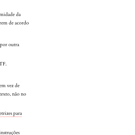
rmidade da
verem de acordo
 por outra
TF.
 em vez de
 texto, não no
etrizes para
instruções