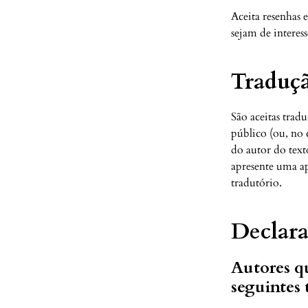
Aceita resenhas 
sejam de interesse
Traduç
São aceitas trad
público (ou, no 
do autor do text
apresente uma ap
tradutório.
Declara
Autores q
seguintes 