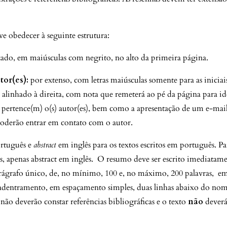
ve obedecer à seguinte estrutura:
zado, em maiúsculas com negrito, no alto da primeira página.
or(es):
por extenso, com letras maiúsculas somente para as iniciais
, alinhado à direita, com nota que remeterá ao pé da página para id
e pertence(m) o(s) autor(es), bem como a apresentação de um e-mai
 poderão entrar em contato com o autor.
rtuguês e
abstract
em inglês para os textos escritos em português. Pa
ês, apenas abstract em inglês. O resumo deve ser escrito imediatam
arágrafo único, de, no mínimo, 100 e, no máximo, 200 palavras, e
m adentramento, em espaçamento simples, duas linhas abaixo do no
 não deverão constar referências bibliográficas e o texto
não
deverá