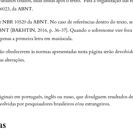
rabalhos citados, duas linhas após o texto. Para a organização das r
 6023, da ABNT.
r NBR 10520 da ABNT. No caso de referências dentro do texto, se
BNT (BAKHTIN, 2016, p. 36-37). Quando o sobrenome vier fora d
 apenas a primeira letra em maiúscula.
ão obedecerem às normas apresentadas nesta página serão devolvido
s alterações.
riginais em português, inglês ou russo, que divulguem resultados d
nvolvidas por pesquisadores brasileiros e/ou estrangeiros.
as