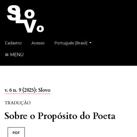
##plugins.themes.healthSciences.language.
Cadastro
Acesso
Português (Brasil)
MENU
v. 6 n. 9 (2025): Slovo
TRADUÇÃO
Sobre o Propósito do Poeta
PDF