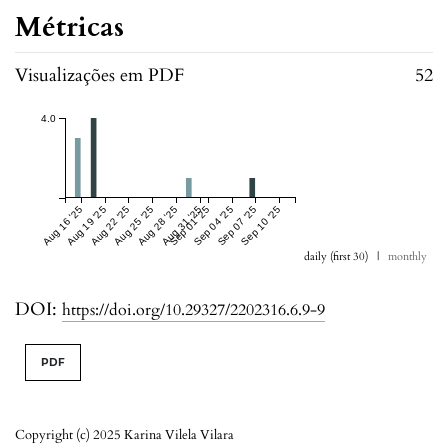
Métricas
Visualizações em PDF
52
4.0
Aug 16 '25
Aug 19 '25
Aug 22 '25
Aug 25 '25
Aug 28 '25
Aug 31 '25
Sep 01 '25
Sep 04 '25
Sep 07 '25
Sep 10 '25
daily (first 30)
|
monthly
DOI:
https://doi.org/10.29327/2202316.6.9-9
PDF
Copyright (c) 2025 Karina Vilela Vilara