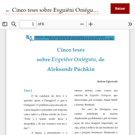
Voltar aos Detalhes do Artigo
←
Cinco teses sobre Evguiêni Oniéguin, de Aleksandr Púchkin
Baixar