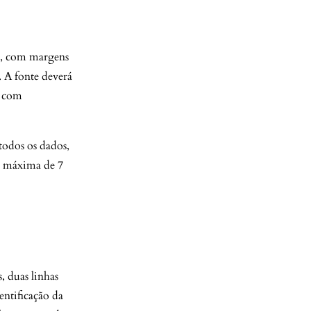
), com margens
. A fonte deverá
, com
todos os dados,
ão máxima de 7
, duas linhas
entificação da