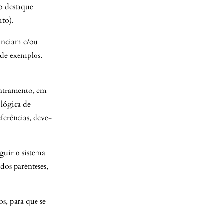
o destaque
ito).
unciam e/ou
de exemplos.
dentramento, em
lógica de
eferências, deve-
guir o sistema
os parênteses,
s, para que se