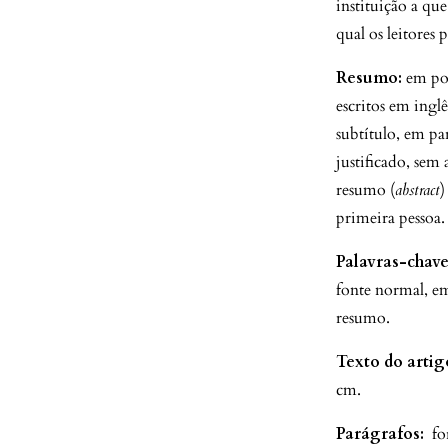
instituição a qu
qual os leitores
Resumo:
em po
escritos em ingl
subtítulo, em p
justificado, se
resumo (
abstract
)
primeira pessoa.
Palavras-chave
fonte normal, e
resumo.
Texto do artig
cm.
Parágrafos:
for