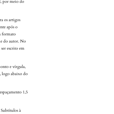
l, por meio do
ra os artigos
ente após o
m formato
me do autor. No
 ser escrito em
onto e vírgula,
, logo abaixo do
 espaçamento 1,5
Subtítulos à