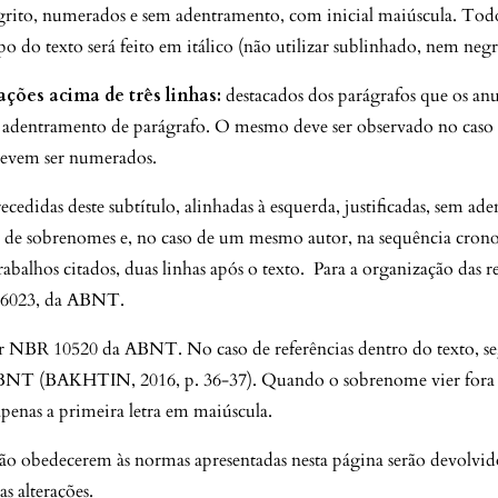
grito, numerados e sem adentramento, com inicial maiúscula. Tod
po do texto será feito em itálico (não utilizar sublinhado, nem negr
ações acima de três linhas:
destacados dos parágrafos que os an
dentramento de parágrafo. O mesmo deve ser observado no caso 
devem ser numerados.
ecedidas deste subtítulo, alinhadas à esquerda, justificadas, sem a
a de sobrenomes e, no caso de um mesmo autor, na sequência crono
rabalhos citados, duas linhas após o texto. Para a organização das r
 6023, da ABNT.
r NBR 10520 da ABNT. No caso de referências dentro do texto, se
BNT (BAKHTIN, 2016, p. 36-37). Quando o sobrenome vier fora d
 apenas a primeira letra em maiúscula.
ão obedecerem às normas apresentadas nesta página serão devolvido
s alterações.