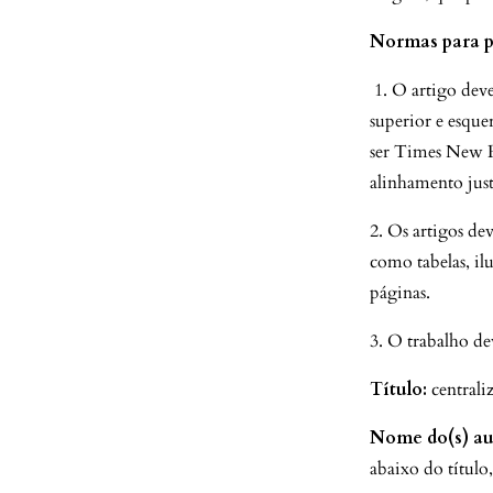
Normas para p
1. O artigo dev
superior e esque
ser Times New R
alinhamento just
2. Os artigos de
como tabelas, il
páginas.
3. O trabalho de
Título:
centrali
Nome do(s) aut
abaixo do título