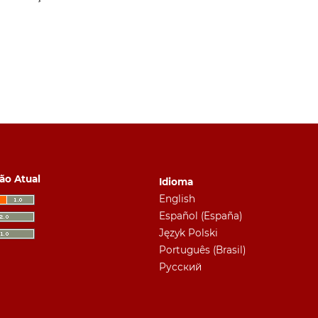
ão Atual
Idioma
English
Español (España)
Język Polski
Português (Brasil)
Русский