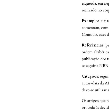
esquerda, em ne
realizado no cor
Exemplos e cit
comentam, com a
Contudo, estes 
Referências:
pr
ordem alfabétic
publicação dos t
se seguir a NBR
Citações:
segui
autor-data da A
deve-se utilizar
Os artigos que n
proceda às devida