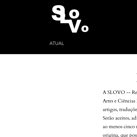
ATUAL
A SLOVO -- Revis
Artes e Ciências
artigos, traduçõe
Serão aceitos, ad
ao menos cinco n
origina, que pos