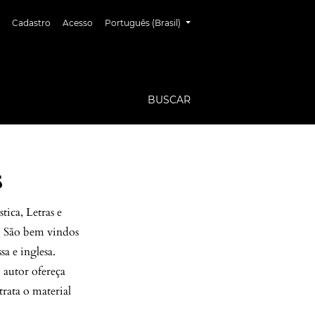
##plugins.themes.healthSciences.language.toggl
Cadastro
Acesso
Português (Brasil)
BUSCAR
s
tica, Letras e
a. São bem vindos
sa e inglesa.
o autor ofereça
rata o material