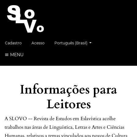
##plugins.themes.healthSciences.language.
Cadastro
Acesso
Português (Brasil)
MENU
Informações para
Leitores
A SLOVO -- Revista de Estudos em Eslavística acolhe
trabalhos nas áreas de Linguística, Letras e Artes e Ciências
Humanas, relativos a temas vinculados aos povos de Cultura