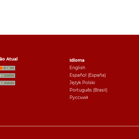
ão Atual
Idioma
English
Español (España)
Język Polski
Português (Brasil)
Русский