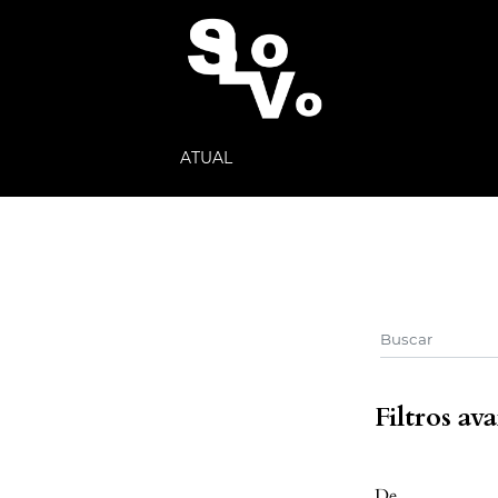
ATUAL
Filtros av
De