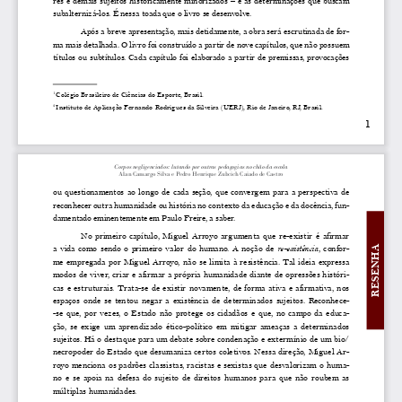
res  e  demais  sujeitos  historicamente  minorizados  –  e  às  determinações  que  buscam  
subalternizá-los. É nessa toada que o livro se desenvolve. 
Após a breve apresentação, mais detidamente, a obra será escrutinada de for-
ma mais detalhada. O livro foi construído a partir de nove capítulos, que não possuem 
títulos ou subtítulos. Cada capítulo foi elaborado a partir de premissas, provocações 
Colégio Brasileiro de Ciências do Esporte, Brasil.
1 
Instituto de Aplicação Fernando Rodrigues da Silveira (UERJ), Rio de Janeiro, RJ, Brasil.
2 
1
Corpos negligenciados: lutando por outras pedagogias no chão da escola
Alan Camargo Silva e Pedro Henrique Zubcich Caiado de Castro
ou  questionamentos  ao  longo  de  cada  seção,  que  convergem  para  a  perspectiva  de  
reconhecer outra humanidade ou história no contexto da educação e da docência, fun
-
damentado eminentemente em Paulo Freire, a saber.
  No  primeiro  capítulo,  Miguel  Arroyo  argumenta  que  re-existir  é  afirmar  
a  vida  como  sendo  o  primeiro  valor  do  humano.  A  noção  de  
re-existência
,  confor-
RESENHA
me  empregada  por  Miguel  Arroyo,  não  se  limita  à  resistência.  Tal  ideia  expressa  
modos de viver, criar e afirmar a própria humanidade diante de opressões históri-
cas  e  estruturais.  Trata-se  de  existir  novamente,  de  forma  ativa  e  afirmativa,  nos  
espaços  onde  se  tentou  negar  a  existência  de  determinados  sujeitos.  Reconhece-
-se  que,  por  vezes,  o  Estado  não  protege  os  cidadãos  e  que,  no  campo  da  educa
-
ção,  se  exige  um  aprendizado  ético-político  em  mitigar  ameaças  a  determinados  
sujeitos. Há o destaque para um debate sobre condenação e extermínio de um bio/
necropoder do Estado que desumaniza certos coletivos. Nessa direção, Miguel Ar-
royo menciona os padrões classistas, racistas e sexistas que desvalorizam o huma
-
no  e  se  apoia  na  defesa  do  sujeito  de  direitos  humanos  para  que  não  roubem  as  
múltiplas humanidades. 