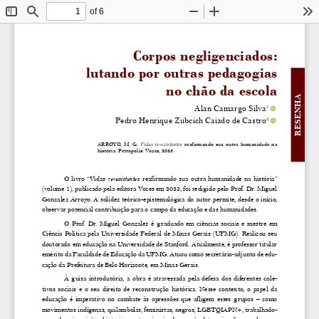
of 6
Toggle
Find
Zoom
Zoom
To
Sidebar
Out
In
Corpos negligenciados: 
lutando por outras pedagogias 
no chão da escola
RESENHA
Alan Camargo Silva
1
Pedro Henrique Zubcich Caiado de Castro
2
ARROYO,  M.  G.  
Vidas  re-existentes
:  reafirmando  sua  outra  humanidade  na  
história. Petrópolis: Vozes, 2023.
O  livro  “Vidas  
re-existentes
:  reafirmando  sua  outra  humanidade  na  história”  
(volume 1), publicado pela editora Vozes em 2023, foi redigido pelo Prof. Dr. Miguel 
Gonzalez Arroyo. A solidez teórico-epistemológica do autor permite, desde o início, 
observar potencial contribuição para o campo da educação e das humanidades. 
O  Prof.  Dr.  Miguel  Gonzalez  é  graduado  em  ciências  sociais  e  mestre  em  
Ciência  Política  pela  Universidade  Federal  de  Minas  Gerais  (UFMG).  Realizou  seu  
doutorado em educação na Universidade de Stanford. Atualmente, é professor titular 
emérito da Faculdade de Educação da UFMG. Atuou como secretário-adjunto de edu
-
cação da Prefeitura de Belo Horizonte, em Minas Gerais. 
À  guisa  introdutória,  a  obra  é  atravessada  pela  defesa  dos  diferentes  cole-
tivos  sociais  e  o  seu  direito  de  reconstrução  histórica.  Nesse  contexto,  o  papel  da  
educação  é  imperativo  no  combate  às  opressões  que  afligem  esses  grupos  –  como  
movimentos indígenas, quilombolas, feministas, negros, LGBTQIAPN+, trabalhado
-