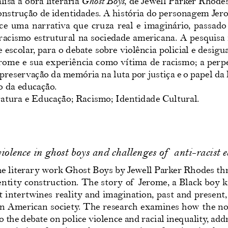
isa a obra literária 
Ghost Boys
, de Jewell Parker Rhodes,
 construção de identidades. A história do personagem Je
ece  uma  narrativa  que  cruza  real  e  imaginário,  passado 
acismo estrutural na sociedade americana. A pesquisa 
 escolar, para o debate sobre violência policial e desigu
erome e sua experiência como vítima de racismo; a perp
 preservação da memória na luta por justiça e o papel da 
o da educação.
ratura e Educação; Racismo; Identidade Cultural.
iolence in ghost boys and challenges of  anti-racist 
e literary work Ghost Boys by Jewell Parker Rhodes throu
entity construction. The story of  Jerome, a Black boy ki
at intertwines reality and imagination, past and present
 in American society. The research examines how the nov
 the debate on police violence and racial inequality, add