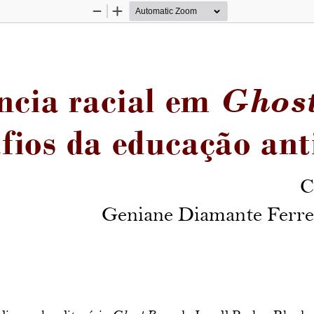
Zoom
Zoom
Out
In
ncia racial em 
Ghos
fios da educação ant
C
Geniane Diamante Ferrei