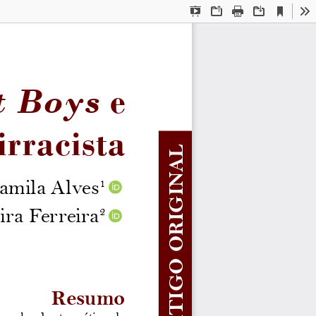
Current
Presentation
Open
Print
Download
To
View
Mode
t Boys
 e 
irracista
amila Alves
1
ra Ferreira
2
Resumo