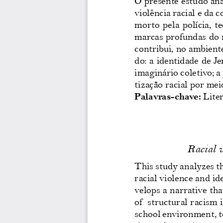
O presente estudo anal
violência racial e da
morto  pela  polícia,  t
marcas profundas do r
contribui, no ambiente
do: a identidade de J
imaginário coletivo; a
tização racial por mei
Palavras-chave:
 Lite
Racial v
This study analyzes th
racial violence and id
velops a narrative th
of  structural racism
school environment, to