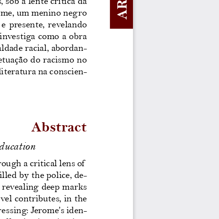
 sob a lente crítica da 
rome, um menino negro 
 e  presente,  revelando  
ARTIGO ORIGINAL
investiga como a obra 
aldade racial, abordan-
etuação do racismo no 
literatura na conscien-
Abstract
education
gh a critical lens of  
lled by the police, de-
, revealing deep marks 
el contributes, in the 
ressing: Jerome’s iden
-