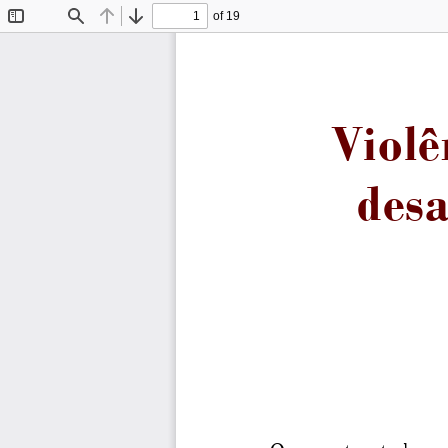
of 19
Toggle
Find
Previous
Next
Sidebar
Violê
desa